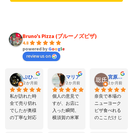
Bruno’s Pizza (ブルーノズピザ)
4.8
powered by
G
o
o
g
l
e
review us on
ぶひ山トン太郎
マリア
宮原聡氏
2 か月前
2 か月前
2 か月前
私が訪れた時
個人の意見で
奈良で本場の
全て売り切れ
すが、お店に
ニューヨーク
でしたが奥様
入った瞬間、
ピザ食べれる
の丁寧な対応
横須賀の米軍 
のここだけ じ
でこの評価で
レストランに
っくり熟成さ
す
いるような空
せた生地は最