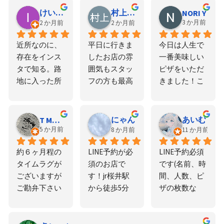
間でした。と
高 トマトソー
けいてぃI
村上蒼一郎
NORI Y
ても懐かしく
スフレッシュ
3 か月前
2 か月前
2 か月前
思いました。
で重くない最
近所なのに、
平日に行きま
今日は人生で
また行こうと
高にうまいピ
存在をインス
したお店の雰
一番美味しい
思います。メ
ザ店内も赤を
タで知る。路
囲気もスタッ
ピザをいただ
ニューもピザ
基調に遊び心
地に入った所
フの方も最高
きました！こ
も大満足で
満載アメリカ
にあるのでそ
でしたピザも
ちらのピザは
す。
ンダイナーだ
の道を利用し
最高においし
本当に絶品で
カットピザ1
ないと車通り
かったですま
す。追加で2
つでお腹いっ
にゃん
あいむ
T Mochino
からは気づか
た行きたいと
枚いただきま
5 か月前
8 か月前
11 か月前
ぱいになるサ
ない。人気店
思いました
したが、どち
イズだか注文
約６ヶ月程の
LINE予約が必
LINE予約必須
のようなの
らも最高でし
はジジ サイズ
タイムラグが
須のお店で
です(名前、時
で、ラインで
た。1枚目は
はXL50センチ
ございますが
す！jr桜井駅
間、人数、ピ
予約して行き
トマトソー
～無理な注文
ご勘弁下さい
から徒歩5分
ザの枚数な
ました。時間
ス。一口目の
に丁寧に対応
ませ。予約は
もしないくら
ど)。あまり早
通りに熱々ピ
サクサクとし
してくださり
LINEから行え
いのお店でお
く着きすぎる
ザを受け取り
た食感に、ト
感謝テイクア