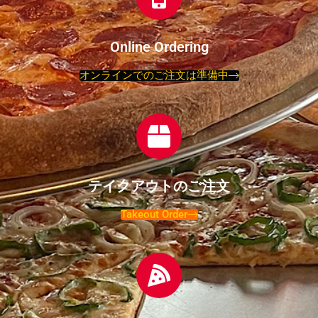
をたまたま拝
スマス仕様に
てからピザを
いいな。現金
こちらも絶品
見してから猛
なっていまし
選び、ドリン
オンリー。L
の一枚でし
烈に気にな
た^_^♡また
クは後から改
サイズ持ち帰
た。本当はも
Online Ordering
り、来店の数
行きたいで
めて注文しま
り4600円でし
う一枚食べた
オンラインでのご注文は準備中
ヶ月前のオー
す！
す。店主さん
た。8等分に
かったのです
プン11時に予
がおまけにお
カットされて
が、お腹いっ
約（家族の予
やつをくれる
るので、4〜6
ぱいで断念し
定が中々合わ
時があるの
人でシェアで
たのが心残り
ない為）。11
で、お礼を伝
きる感じ。パ
です。店内は
時頃に来店
えると喜んで
フォーマンス
アメリカの70
し、店内から
くださりま
から見て、お
年代を感じさ
テイクアウトのご注文
は良い匂いが
す。ピザは手
値段はそんな
せる雰囲気
してたまりま
作り感のある
Takeout Order
もんだと思い
で、まるで映
せんでした笑
パリッとした
ます。ピザソ
画のワンシー
ドリンクのオ
薄めの生地
ースも手作り
ンに出てきそ
ーダーを済ま
で、zizi(サラ
だし、ガーリ
うな空間で
せて、事前予
ミ)とバニラコ
ックが苦手な
す。ポップな
約したピザが
ーラが特にお
私達には、
絵も飾られて
来るのを店内
いしかったで
perfectでし
いて、そのセ