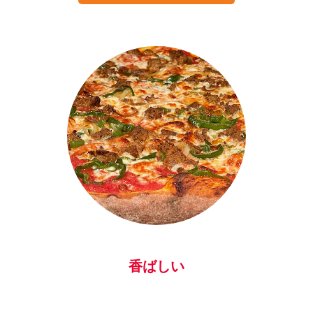
枚。中々のデ
カさだったの
で食べ切れる
か心配でした
が、あまりに
美味しくて完
食。チェーン
店のような脂
っこさが無
く、クセもな
いのでついつ
い手が進んで
しまいます。
個人的には一
番好きです。
オーナー様の
香ばしい
奥様が食べき
れなかった時
の用意をして