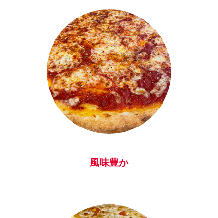
下さってたよ
うで、細かな
気配りに丁寧
さを感じま
す。カウンタ
ー付近にグッ
ズが販売され
ており、木製
のコースター
を家族分購入
させていただ
いたところ、
オーナー様か
らサービスし
風味豊か
て頂きまし
た。本当にあ
りがとうござ
います！ご多