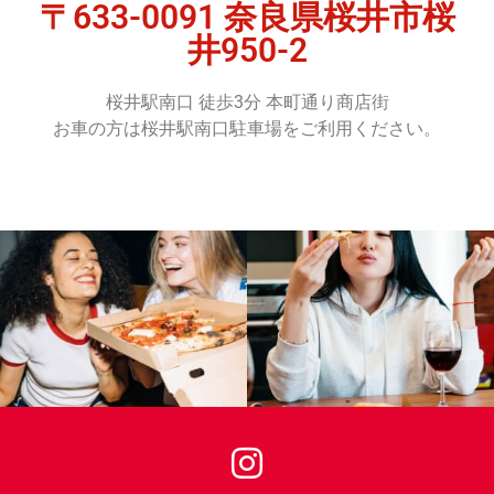
〒633-0091 奈良県桜井市桜
ます！ご馳走
様でございま
井950-2
した。
Respect！
桜井駅南口 徒歩3分 本町通り商店街
お車の方は桜井駅南口駐車場をご利用ください。