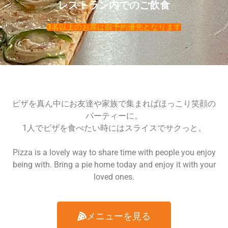
レストラン内でのご飲食
を眺めながら
す！店主さん
た！
ンスが店全体
静かに待ちま
は普段TikTok
の魅力になっ
3名以上のお席は御予約優先となります
す。店舗内も
でオープン前
ていると感じ
アメリカンな
の仕込み中に
ました。お店
雰囲気で見て
配信をよくさ
の雰囲気も居
るだけでも楽
れているので
心地がよく、
しいです。そ
気になる方は
食事の時間が
うこうしてる
覗いてみて
とても楽しく
ピザを真ん中にお友達や家族で集まればほっこり笑顔の
内にお待ちか
は‥‥？(投げ
なりました。
パーティーに。
ねのピザが到
銭はNGで
また絶対に行
1人でピザを食べたい時にはスライスでサクっと。
着。私がオー
す！)@brunos
きたいお店で
ダーしたピザ
pizza
す。ごちそう
Pizza is a lovely way to share time with people you enjoy
は、ホールピ
さまでした！
being with. Bring a pie home today and enjoy it with your
ザの「クラシ
loved ones.
ック」、「メ
ンロー」のL
サイズを１枚
メニューを見る
ずつの計2