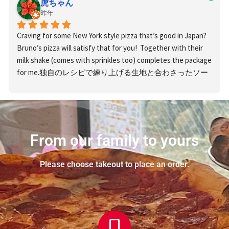
ます。＊予約
姉さんと店主
とお店や近隣
テイクアウト
マトソースの
虎ちゃん
ウトもできる
は絶対必須で
がとても気さ
の迷惑になり
昨年
しました。本
程よい酸味と
ので最高～リ
す。（氏名、
くで優しかっ
ますので、オ
当に出来立て
チーズのコク
ピ確定おすす
Craving for some New York style pizza that’s good in Japan? 
日時、人数、
たです♪少し
ープンの11時
で、箱の蓋を
が合わさっ
めです
Bruno’s pizza will satisfy that for you!  Together with their 
ピザの枚数
前に行ったの
ちょうどを目
開けながら帰
て、シンプル
milk shake (comes with sprinkles too) completes the package 
等）＊予約し
ですがziziのピ
安に行くのが
りました。次
ながら感動す
for me.独自のレシピで練り上げる生地と合わさったソー
た時間の１〜
ザが人気
だ
おすすめで
回はイートイ
る美味しさで
ス,全てにおいて久しぶりに 美味しいアメリカのピザを味
２分前に行く
そうです！！
す！近隣に駐
ンもしてみた
した。2枚目
わいました。  プラス点として あっさりしているけど味
のが良いかと
xlのピザを注
車場があり、
いです。アメ
はホワイトソ
わいが良くボリューミー!ピザとシェイクで幼少時代を思
思います。店
文しました
JR桜井駅も近
リカンな雰囲
ースのピザ。
い出す
舗近隣にコイ
が、2人だと
いです。店内
気で、ワクワ
サクサクの生
ンパーキング
食べきれずお
には2人席が2
From our family to yours
クします。す
地に濃厚なチ
があり、JR桜
持ち帰りをさ
つ、4人席が1
でに出来て上
ーズがよく合
井駅からも近
せてもらいま
つ、カウンタ
がってるスラ
い、さらにブ
Please choose takeout to place an order.
いです。私は
したので
ご
ー席が3つほ
イスピザをオ
ロッコリーの
駅前のコイン
注意をクリス
どありまし
ーダーするこ
食感がしっか
パーキングに
マスが近かっ
た。トイレも
ともできるか
り残っていて
停めました。
たのでお店の
あります。テ
ら、気軽に1
アクセントに
TikTokのLive
雰囲気もクリ
ーブルについ
人でいくのも
なっており、