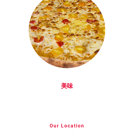
忙でしたから
あまりお話し
する事はでき
ませんでした
が、オーナー
様の誠実さや
お人柄の良さ
が雰囲気やご
挨拶された時
に感じられま
した。また来
たいと思わせ
美味
てくれる本当
に素敵なお店
です。また行
かせていただ
きますので、
その時はよろ
Our Location
しくお願いし